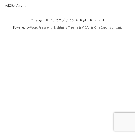
お問い合わせ
Copyright © アサミコデザイン All Rights Reserved.
Powered by
WordPress
with
Lightning Theme
&
VK All in One Expansion Unit