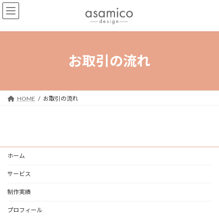
コ
ナ
ン
ビ
テ
ゲ
ン
ー
ツ
シ
へ
ョ
お取引の流れ
ス
ン
キ
に
ッ
移
プ
動
HOME
お取引の流れ
ホーム
サービス
制作実績
プロフィール