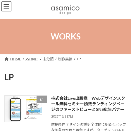
コ
ナ
ン
ビ
テ
ゲ
ン
ー
ツ
シ
へ
ョ
WORKS
ス
ン
キ
に
ッ
移
プ
動
HOME
WORKS
未分類
制作実績
LP
LP
株式会社Live出版様 Webデザインスク
LP
ール無料セミナー誘致ランディングペー
ジのファーストビューとSNS広告バナー
2026年3月17日
前提条件 デザインの説明 全体的に明るくポップ
な印象の水色と黄色ですが、ターゲットの４０