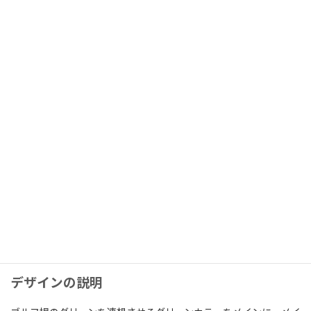
:
前提条件
目的 ： ゴルフ練習スタジオへの誘導
（無料体験レッスンからバックエンドオファー）
ターゲット ： 50代～60代男性ゴルファー
デザインの説明